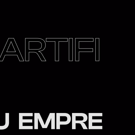
A
R
T
I
F
I
U
E
M
P
R
E