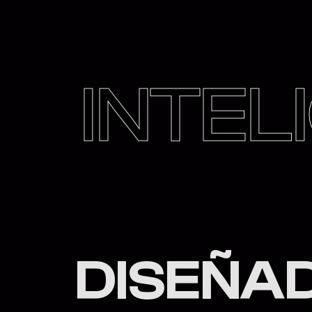
I
N
T
E
L
I
D
I
S
E
Ñ
A