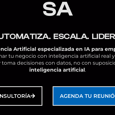
S
A
U
T
O
M
A
T
I
Z
A
.
E
S
C
A
L
A
.
L
I
D
E
ncia Artificial especializada en IA para e
ar tu negocio con inteligencia artificial real y
 toma decisiones con datos, no con suposicio
inteligencia artificial
.
NSULTORÍA
AGENDA TU REUNI