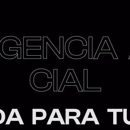
G
E
N
C
I
A
C
I
A
L
D
A
P
A
R
A
T